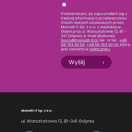
Potwierdzam, że zapoznałem się z
treścią informacji o przetwarzaniu
moich danych osobowych przez
Monolit IT Sp. z o.o. z siedzibą w
Gdyni przy ul. Warsztatowej 12, 81 -
341 Gdynia, e-mail służbowy:
biuro@monolit-it.pl
, tel.: nr tel.:
+48
58 763 30 00
,
+48 58 763 30 00
, która
jest zawarta w
załączniku
.
Wyślij
Monolit IT Sp. z o.o.
ul. Warsztatowa 12, 81-341 Gdynia