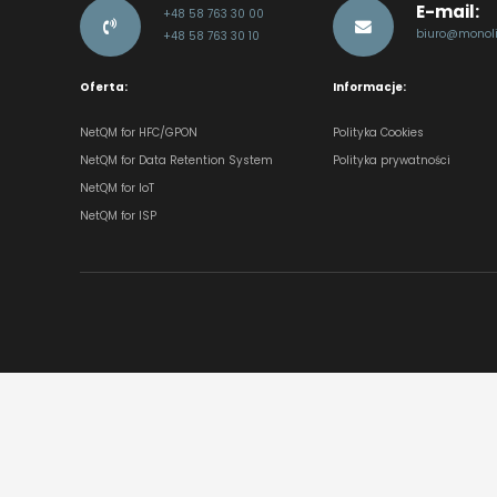
E-mail:
+48 58 763 30 00
biuro@monolit
+48 58 763 30 10
Oferta:
Informacje:
NetQM for HFC/GPON
Polityka Cookies
NetQM for Data Retention System
Polityka prywatności
NetQM for IoT
NetQM for ISP